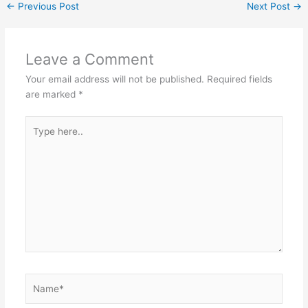
←
Previous Post
Next Post
→
Leave a Comment
Your email address will not be published.
Required fields
are marked
*
Type
here..
Name*