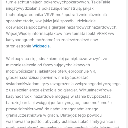
turniejachturniejach pokerowychpokerowych. TakieTakie
inicjatywydziałania pokazujądemonstrują, jakjak
technologiatechnika VRVR możepotrafi zmienićzmienić
sposóbmetodę, ww jakiw jaki sposób ludzieludzie
doświadczająodczuwają giergier hazardowychhazardowych.
WięcejWięcej informacjifaktów naw temataspekt VRVR ww
kasynachgrach możnamożna znaleźćznaleźć naw
stroniestronie
Wikipedia
.
Wartoopłaca się jednakniemniej pamiętaćzauważyć, że
mimoniezależnie od fascynującychciekawych
możliwościszans, jakiektóre oferujeproponuje VR,
graczehazardziści powinniwinni byćpozostać
świadomiświadomi ryzykazagrożenia związanegodotyczącego
z uzależnieniemzależnością od giergier. Wirtualnecyfrowe
kasynaośrodki hazardowe mogąsą w stanie byćpozostać
bardziejbardziej wciągającefascynujące, coco możemoże
prowadzićskierować do nadmiernegonadmiernego
graniauczestnictwa w grach. Dlategoz tego powodu
ważneważne jestto , abyżeby ustalaćustalać limitygranice i
graćuczestniczyć odpowiedzialnieodpowiedzialnie. Możnajest