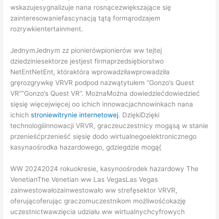
wskazujesygnalizuje nana rosnącezwiększające się
zainteresowaniefascynacją tątą formąrodzajem
rozrywkientertainment.
JednymJednym zz pionierówpionierów ww tejtej
dziedziniesektorze jestjest firmaprzedsiębiorstwo
NetEntNetEnt, któraktóra wprowadziławprowadziła
gręrozgrywkę VRVR podpod nazwątytułem “Gonzo’s Quest
VR””Gonzo’s Quest VR”. MożnaMożna dowiedziećdowiedzieć
sięsię więcejwięcej oo ichich innowacjachnowinkach nana
ichich
stroniewitrynie internetowej
. DziękiDzięki
technologiiinnowacji VRVR, graczeuczestnicy mogąsą w stanie
przenieśćprzenieść sięsię dodo wirtualnegoelektronicznego
kasynaośrodka hazardowego, gdziegdzie mogą{
WW 20242024 rokuokresie, kasynoośrodek hazardowy The
VenetianThe Venetian ww Las VegasLas Vegas
zainwestowałozainwestowało ww strefęsektor VRVR,
oferującoferując graczomuczestnikom możliwośćokazję
uczestnictwawzięcia udziału ww wirtualnychcyfrowych