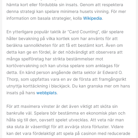
hämta kort eller fördubbla sin insats. Genom att respektera
denna strategi kan spelare minimera husets vinning. För mer
information om basala strategier, kolla
Wikipedia
.
En ytterligare populär taktik är “Card Counting”, där spelare
håller bevakning på vilka kortlek som har använts för att
beräkna sannolikheten för att få ett bestämt kort. Även om
detta kan ge en fördel, är det nödvändigt att observera att
många spelföretag har strikta bestämmelser mot
kortövervakning och kan utvisa spelare som anklagas för
detta. En känd person angående detta sektor är Edward O.
Thorp, som uppfattas vara en av de första att framgångsrikt
utnyttja korttäckning i blackjack. Du kan granska mer om hans
insats på hans
webbplats
.
För att maximera vinster är det även viktigt att sköta sin
bankrulle väl. Spelare bör bestämma en ekonomisk plan och
hålla sig till den, oavsett spelet utvecklas. Att veta när man
ska sluta är väsentligt för att avvärja stora förluster. Vidare
kan det vara fördelaktigt att spela på casinon med reducerade