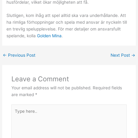
husfördelar, vilket ökar möjligheten att få.
Slutligen, kom ihåg att spel alltid ska vara underhållande. Att
ha rimliga förhoppningar och spela med ansvar är nyckeln till
en trevlig spelupplevelse. För mer detaljer om ansvarsfullt
spelande, kolla
Golden Mina
.
←
Previous Post
Next Post
→
Leave a Comment
Your email address will not be published.
Required fields
are marked
*
Type
here..