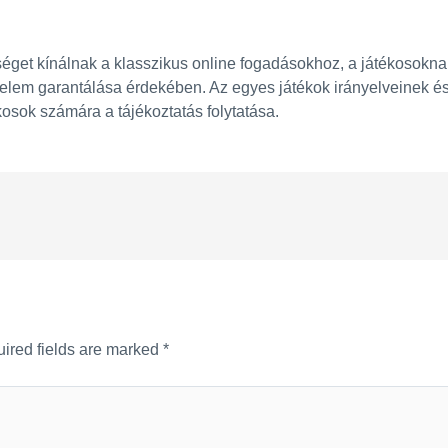
éget kínálnak a klasszikus online fogadásokhoz, a játékosokna
elem garantálása érdekében. Az egyes játékok irányelveinek és 
kosok számára a tájékoztatás folytatása.
ired fields are marked
*