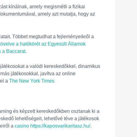
ást kínálnak, amely megismétli a fizikai
ta dokumentumával, amely azt mutatja, hogy az
latait. Többet megtudhat a fejleményeikről a
növelve a hatókörét az Egyesült Államok
s a Baccarat.
játékosokat a valódi kereskedőkkel, dinamikus
más játékosokkal, javítva az online
 el a
The New York Times
eaming és képzett kereskedőkben osztanak ki a
skedő lehetőségeit, lehetővé téve a játékosok
eiről a
casino https://kaposvarikaritasz.hu/
.