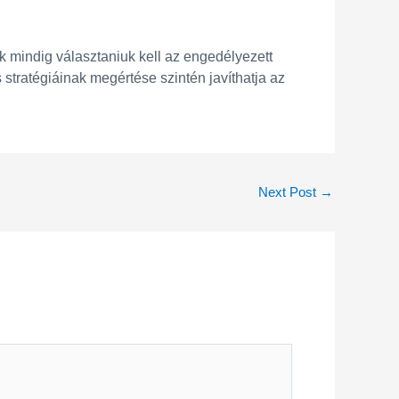
k mindig választaniuk kell az engedélyezett
stratégiáinak megértése szintén javíthatja az
Next Post
→