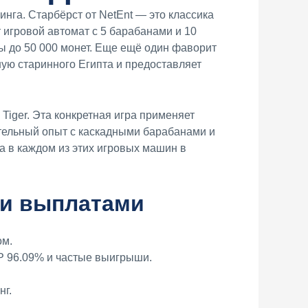
га. Старбёрст от NetEnt — это классика
 игровой автомат с 5 барабанами и 10
ы до 50 000 монет. Еще ещё один фаворит
нную старинного Египта и предоставляет
Tiger. Эта конкретная игра применяет
ательный опыт с каскадными барабанами и
 в каждом из этих игровых машин в
ми выплатами
ом.
TP 96.09% и частые выигрыши.
нг.