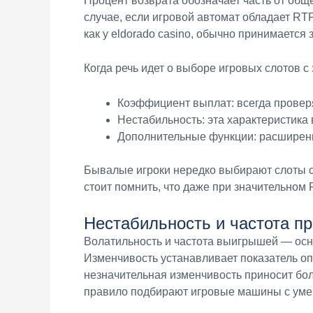
Процент возврата обозначает часть от общ
случае, если игровой автомат обладает RTP
как у eldorado casino, обычно принимается
Когда речь идет о выборе игровых слотов 
Коэффициент выплат: всегда проверя
Нестабильность: эта характеристика 
Дополнительные функции: расширен
Бывалые игроки нередко выбирают слоты с 
стоит помнить, что даже при значительном 
Нестабильность и частота п
Волатильность и частота выигрышей — осно
Изменчивость устанавливает показатель оп
незначительная изменчивость приносит бо
правило подбирают игровые машины с умер