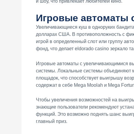
и шоу, что привлекает любителей кино.
Игровые автоматы
Увеличивающиеся куш в одноруких бандита
долларах США. В противоположность с фи
игрой в определенный слот или группу авто
фонд, что делает eldorado casino зеркало 
Игровые автоматы с увеличивающимися вы
системы. Локальные системы объединяют м
площадок, что способствует выигрышу воз
содержат в себе Mega Moolah и Mega Fort
Чтобы увеличения возможностей на выигры
знающие пользователи рекомендуют устан
функций. Это возможно поднять шанс выигр
главный приз.