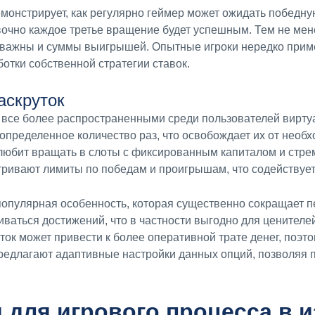
емонстрирует, как регулярно геймер может ожидать победну
вочно каждое третье вращение будет успешным. Тем не мен
 важны и суммы выигрышей. Опытные игроки нередко при
ботки собственной стратегии ставок.
аскруток
 все более распространенными среди пользователей виртуа
определенное количество раз, что освобождает их от необхо
любит вращать в слоты с фиксированным капиталом и стрем
тривают лимиты по победам и проигрышам, что содействует
опулярная особенность, которая существенно сокращает п
ваться достижений, что в частности выгодно для ценителе
ток может привести к более оперативной трате денег, поэт
едлагают адаптивные настройки данных опций, позволяя п
для игрового процесса в 