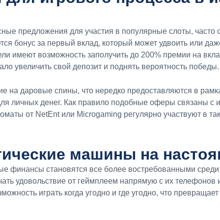
ные предложения для участия в популярные слоты, часто 
ся бонус за первый вклад, который может удвоить или даж
ели имеют возможность заполучить до 200% премии на вкл
ркало увеличить свой депозит и поднять вероятность победы.
ние на даровые спины, что нередко предоставляются в рам
ля личных денег. Как правило подобные оферы связаны с и
маты от NetEnt или Microgaming регулярно участвуют в так
ические машины на настоя
е финансы становятся все более востребованными среди э
ать удовольствие от геймплеем напрямую с их телефонов и
можность играть когда угодно и где угодно, что превращае