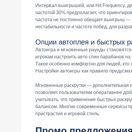
Интервал выигрышей, или Hit Frequency, д
частотой 30% предполагает, что ориентиро
частота не постоянно обещает выигрыш —
нестабильности и частоте побед, для разра
Опции автоплея и быстрых р
Автоигра и мгновенные раунды становятся
игрокам настроить авто спин барабанов на 
Такое особенно комфортно для людей, кто 
Настройки автоигры как правило предусма
Мгновенные раскрутки — дополнительная п
позволяет пользователям оперативнее доби
учитывать, что применение быстрых раскру
балансом. Многие современные сервисы пр
пристрастия и игровой стиль.
Промо предложения 