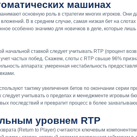
томатических машинах
анимают основную роль в стратегии многих игроков. Они д
ложений. В в среднем случае, самая низкая бет на слотах в
ное особенно значимо для новичков в деле, которые лишь 
ой начальной ставкой следует учитывать RTP (процент возв
 учет частых побед. Скажем, слоты с RTP свыше 96% приз
тильность аппарата: умеренная нестабильность предоставл
вками.
используют тактику увеличения бетов по окончании серии 
х следует учитывать о пределах и менеджменте игровым б
вых последствий и превратит процесс в более захватываю
ельным уровнем RTP
врата (Return to Player) считаются ключевым компонентом