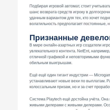
Подбирая игровой автомат, стоит учитывать
шанс возврата средств игроку в долгосроч
удачным вариантом для тех, кто хочет подн
волатильность предполагает постоянные, н
Признанные девелоп
В мире онлайн-азартных игр создатели иг
увлекательного контента. NetEnt, например
отличной графикой и неповторимыми функци
обильным выигрышам.
Ещё ещё один гигант индустрии — Microga
устанавливают новые вехи по выплатам. Ра
колоссальным призам, но и за счет прорабо
Система Playtech ещё достойна учёта. Она
живыми дилерами с живыми дилерами. Осо