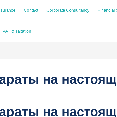
ssurance
Contact
Corporate Consultancy
Financial 
VAT & Taxation
араты на настоящ
араты на настоящ