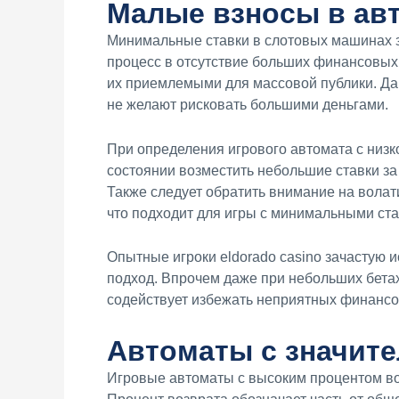
Малые взносы в ав
Минимальные ставки в слотовых машинах з
процесс в отсутствие больших финансовых в
их приемлемыми для массовой публики. Дан
не желают рисковать большими деньгами.
При определения игрового автомата с низк
состоянии возместить небольшие ставки за
Также следует обратить внимание на вола
что подходит для игры с минимальными ста
Опытные игроки eldorado casino зачастую 
подход. Впрочем даже при небольших бета
содействует избежать неприятных финансо
Автоматы с значит
Игровые автоматы с высоким процентом воз