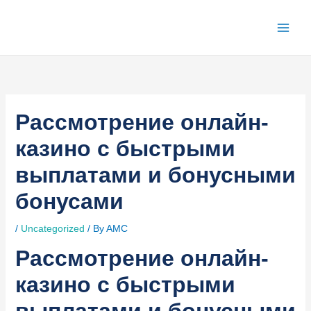
Skip
to
content
Рассмотрение онлайн-
казино с быстрыми
выплатами и бонусными
бонусами
/
Uncategorized
/ By
AMC
Рассмотрение онлайн-
казино с быстрыми