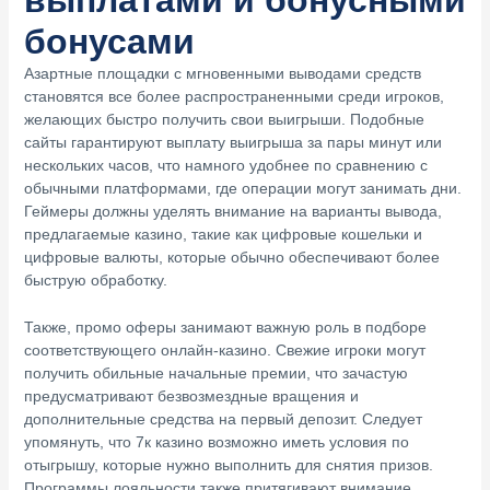
выплатами и бонусными
бонусами
Азартные площадки с мгновенными выводами средств
становятся все более распространенными среди игроков,
желающих быстро получить свои выигрыши. Подобные
сайты гарантируют выплату выигрыша за пары минут или
нескольких часов, что намного удобнее по сравнению с
обычными платформами, где операции могут занимать дни.
Геймеры должны уделять внимание на варианты вывода,
предлагаемые казино, такие как цифровые кошельки и
цифровые валюты, которые обычно обеспечивают более
быструю обработку.
Также, промо оферы занимают важную роль в подборе
соответствующего онлайн-казино. Свежие игроки могут
получить обильные начальные премии, что зачастую
предусматривают безвозмездные вращения и
дополнительные средства на первый депозит. Следует
упомянуть, что 7к казино возможно иметь условия по
отыгрышу, которые нужно выполнить для снятия призов.
Программы лояльности также притягивают внимание