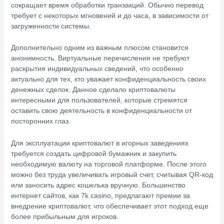
сокращает время обработки транзакций. Обычно перевод
требует с некоторых мгновений и до часа, в зависимости от
загруженности системы.
Дополнительно одним из важным плюсом становится
анонимность. Виртуальные перечисления не требуют
раскрытия индивидуальных сведений, что особенно
актуально для тех, кто уважает конфиденциальность своих
денежных сделок. Данное сделало криптовалюты
интересными для пользователей, которые стремятся
оставить свою деятельность в конфиденциальности от
посторонних глаз.
Для эксплуатации криптовалют в игорных заведениях
требуется создать цифровой бумажник и закупить
необходимую валюту на торговой платформе. После этого
можно без труда увеличивать игровый счет, считывая QR-код
или заносить адрес кошелька вручную. Большинство
интернет сайтов, как 7k casino, предлагают премии за
внедрение криптовалют, что обеспечивает этот подход еще
более прибыльным для игроков.