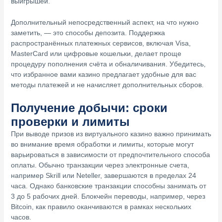
выигрышей.
Дополнительный непосредственный аспект, на что нужно
заметить, — это способы депозита. Поддержка
распространённых платежных сервисов, включая Visa,
MasterCard или цифровые кошельки, делает проще
процедуру пополнения счёта и обналичивания. Убедитесь,
что избранное вами казино предлагает удобные для вас
методы платежей и не начисляет дополнительных сборов.
Получение добычи: сроки
проверки и лимиты
При выводе призов из виртуального казино важно принимать
во внимание время обработки и лимиты, которые могут
варьироваться в зависимости от предпочтительного способа
оплаты. Обычно транзакции через электронные счета,
например Skrill или Neteller, завершаются в пределах 24
часа. Однако банковские транзакции способны занимать от
3 до 5 рабочих дней. Блокчейн переводы, например, через
Bitcoin, как правило оканчиваются в рамках нескольких
часов.