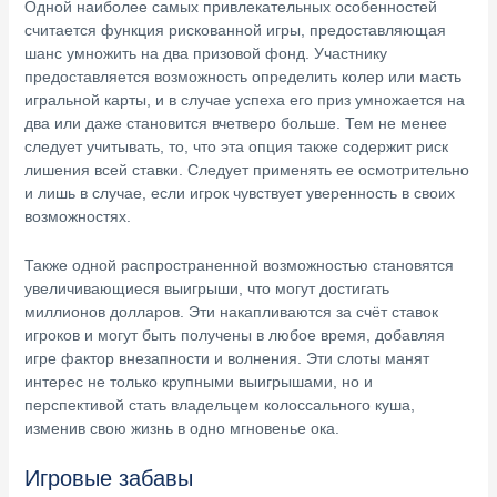
Одной наиболее самых привлекательных особенностей
считается функция рискованной игры, предоставляющая
шанс умножить на два призовой фонд. Участнику
предоставляется возможность определить колер или масть
игральной карты, и в случае успеха его приз умножается на
два или даже становится вчетверо больше. Тем не менее
следует учитывать, то, что эта опция также содержит риск
лишения всей ставки. Следует применять ее осмотрительно
и лишь в случае, если игрок чувствует уверенность в своих
возможностях.
Также одной распространенной возможностью становятся
увеличивающиеся выигрыши, что могут достигать
миллионов долларов. Эти накапливаются за счёт ставок
игроков и могут быть получены в любое время, добавляя
игре фактор внезапности и волнения. Эти слоты манят
интерес не только крупными выигрышами, но и
перспективой стать владельцем колоссального куша,
изменив свою жизнь в одно мгновенье ока.
Игровые забавы