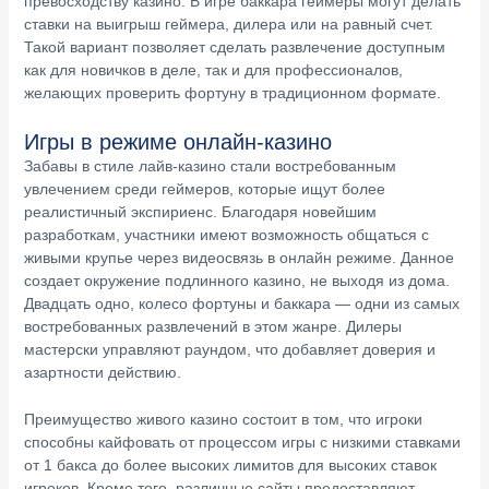
превосходству казино. В игре баккара геймеры могут делать
ставки на выигрыш геймера, дилера или на равный счет.
Такой вариант позволяет сделать развлечение доступным
как для новичков в деле, так и для профессионалов,
желающих проверить фортуну в традиционном формате.
Игры в режиме онлайн-казино
Забавы в стиле лайв-казино стали востребованным
увлечением среди геймеров, которые ищут более
реалистичный экспириенс. Благодаря новейшим
разработкам, участники имеют возможность общаться с
живыми крупье через видеосвязь в онлайн режиме. Данное
создает окружение подлинного казино, не выходя из дома.
Двадцать одно, колесо фортуны и баккара — одни из самых
востребованных развлечений в этом жанре. Дилеры
мастерски управляют раундом, что добавляет доверия и
азартности действию.
Преимущество живого казино состоит в том, что игроки
способны кайфовать от процессом игры с низкими ставками
от 1 бакса до более высоких лимитов для высоких ставок
игроков. Кроме того, различные сайты предоставляют