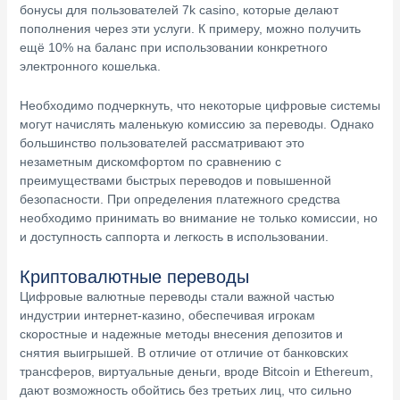
бонусы для пользователей 7k casino, которые делают
пополнения через эти услуги. К примеру, можно получить
ещё 10% на баланс при использовании конкретного
электронного кошелька.
Необходимо подчеркнуть, что некоторые цифровые системы
могут начислять маленькую комиссию за переводы. Однако
большинство пользователей рассматривают это
незаметным дискомфортом по сравнению с
преимуществами быстрых переводов и повышенной
безопасности. При определения платежного средства
необходимо принимать во внимание не только комиссии, но
и доступность саппорта и легкость в использовании.
Криптовалютные переводы
Цифровые валютные переводы стали важной частью
индустрии интернет-казино, обеспечивая игрокам
скоростные и надежные методы внесения депозитов и
снятия выигрышей. В отличие от отличие от банковских
трансферов, виртуальные деньги, вроде Bitcoin и Ethereum,
дают возможность обойтись без третьих лиц, что сильно