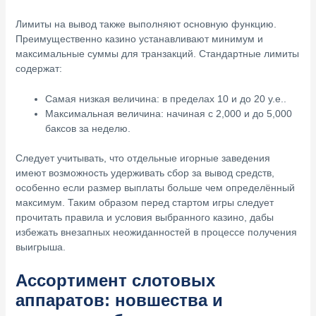
Лимиты на вывод также выполняют основную функцию.
Преимущественно казино устанавливают минимум и
максимальные суммы для транзакций. Стандартные лимиты
содержат:
Самая низкая величина: в пределах 10 и до 20 у.е..
Максимальная величина: начиная с 2,000 и до 5,000
баксов за неделю.
Следует учитывать, что отдельные игорные заведения
имеют возможность удерживать сбор за вывод средств,
особенно если размер выплаты больше чем определённый
максимум. Таким образом перед стартом игры следует
прочитать правила и условия выбранного казино, дабы
избежать внезапных неожиданностей в процессе получения
выигрыша.
Ассортимент слотовых
аппаратов: новшества и