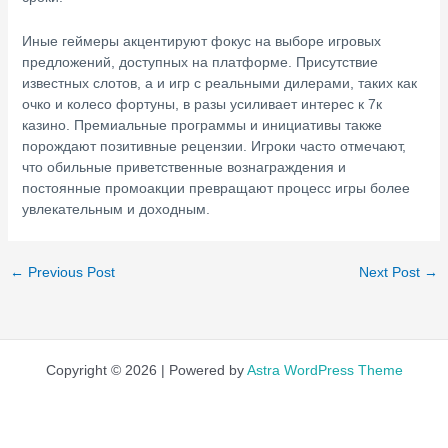
Иные геймеры акцентируют фокус на выборе игровых
предложений, доступных на платформе. Присутствие
известных слотов, а и игр с реальными дилерами, таких как
очко и колесо фортуны, в разы усиливает интерес к 7к
казино. Премиальные программы и инициативы также
порождают позитивные рецензии. Игроки часто отмечают,
что обильные приветственные вознаграждения и
постоянные промоакции превращают процесс игры более
увлекательным и доходным.
←
Previous Post
Next Post
→
Copyright © 2026 | Powered by
Astra WordPress Theme