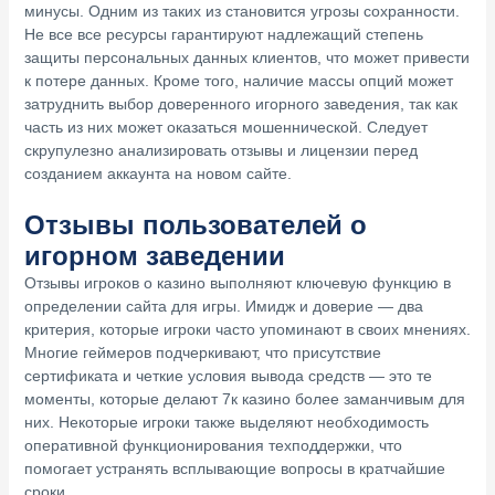
минусы. Одним из таких из становится угрозы сохранности.
Не все все ресурсы гарантируют надлежащий степень
защиты персональных данных клиентов, что может привести
к потере данных. Кроме того, наличие массы опций может
затруднить выбор доверенного игорного заведения, так как
часть из них может оказаться мошеннической. Следует
скрупулезно анализировать отзывы и лицензии перед
созданием аккаунта на новом сайте.
Отзывы пользователей о
игорном заведении
Отзывы игроков о казино выполняют ключевую функцию в
определении сайта для игры. Имидж и доверие — два
критерия, которые игроки часто упоминают в своих мнениях.
Многие геймеров подчеркивают, что присутствие
сертификата и четкие условия вывода средств — это те
моменты, которые делают 7к казино более заманчивым для
них. Некоторые игроки также выделяют необходимость
оперативной функционирования техподдержки, что
помогает устранять всплывающие вопросы в кратчайшие
сроки.