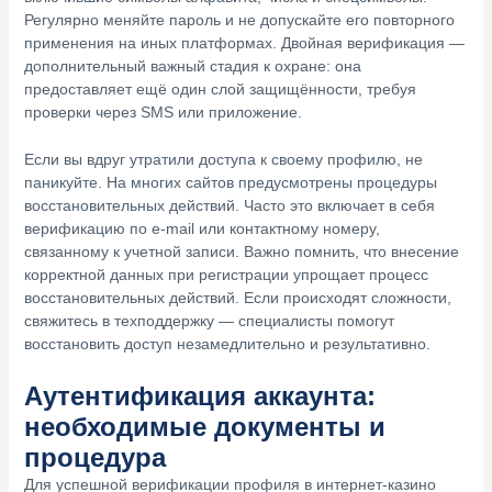
Регулярно меняйте пароль и не допускайте его повторного
применения на иных платформах. Двойная верификация —
дополнительный важный стадия к охране: она
предоставляет ещё один слой защищённости, требуя
проверки через SMS или приложение.
Если вы вдруг утратили доступа к своему профилю, не
паникуйте. На многих сайтов предусмотрены процедуры
восстановительных действий. Часто это включает в себя
верификацию по e-mail или контактному номеру,
связанному к учетной записи. Важно помнить, что внесение
корректной данных при регистрации упрощает процесс
восстановительных действий. Если происходят сложности,
свяжитесь в техподдержку — специалисты помогут
восстановить доступ незамедлительно и результативно.
Аутентификация аккаунта:
необходимые документы и
процедура
Для успешной верификации профиля в интернет-казино