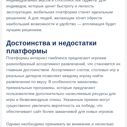
индивидов, которые ценит быстроту и легкость
эксплуатации, мобильная платформа станет идеальным
решением. А для людей, желающие хочет обрести
наибольший возможности и удобство — аппликация будет
лучшим решением.
Достоинства и недостатки
платформы
Платформы интернет гэмблинга предлагают игрокам
разнообразный ассортимент развлечений, что становится их
главным достоинством. Ассортимент слотов, столовых игр и
реальных дилеров позволяет каждому игроку найти
развлечение по вкусу. В особенности заманчивы
премиальные программы, которые предлагают
пользователям дополнительно начисляемые ресурсы для
игры и безвозмездные спины. Указанные премии могут
существенно увеличить вероятность на победу, что
обеспечивает сайт более заманчивой для новых игроков.
Однако необходимо принимать во внимание и несколько