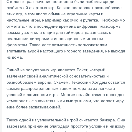
Столовые развлечения постоянно были любимы среди
любителей азартных игр. Казино поставляет разнообразие
этих игр, в том числе обычные игральные карты и
настольные игры, например как очко и рулетка. Необходимо
отметить, что в последние времена цифровые платформы
весьма увеличили опции для геймеров, давая связь с
реальными дилерами и инновационным игровым
форматам. Такое дает возможность пользователям
впитывать аурой настоящего игорного заведения, не выходя
из дома.
Одной из популярных игр является Poker, который
завлекает своей аналитической основательностью и
разнообразием версий. Скажем, Техасский Холдем остается
самым распространенным типом покера из-за легкости
условий и активности игры. Многие онлайн-казино проводят
чемпионаты с значительными выигрышами, что делает игру
еще более захватывающей.
Также одной из увлекательной игрой считается баккара. Она
завоевала признание благодаря простоте условий и низкому