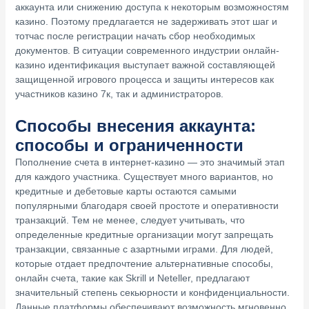
аккаунта или снижению доступа к некоторым возможностям
казино. Поэтому предлагается не задерживать этот шаг и
тотчас после регистрации начать сбор необходимых
документов. В ситуации современного индустрии онлайн-
казино идентификация выступает важной составляющей
защищенной игрового процесса и защиты интересов как
участников казино 7к, так и администраторов.
Способы внесения аккаунта:
способы и ограниченности
Пополнение счета в интернет-казино — это значимый этап
для каждого участника. Существует много вариантов, но
кредитные и дебетовые карты остаются самыми
популярными благодаря своей простоте и оперативности
транзакций. Тем не менее, следует учитывать, что
определенные кредитные организации могут запрещать
транзакции, связанные с азартными играми. Для людей,
которые отдает предпочтение альтернативные способы,
онлайн счета, такие как Skrill и Neteller, предлагают
значительный степень секьюрности и конфиденциальности.
Данные платформы обеспечивают возможность мгновенно