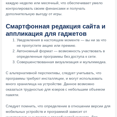
каждую неделю или месячный, что обеспечивает умело
контролировать своим финансами и получать
дополнительную выгоду от игры.
Смартфонная редакция сайта и
аппликация для гаджетов
Уведомления в настоящем моменте — вы ни за что
не пропустите акцию или премию.
Автономный формат — возможность участвовать в
определенные программы без доступа к сети.
Совершенствованная визуализация и мультимедиа.
С альтернативной перспективы, следует учитывать, что
программы требуют инсталляции, и могут использовать
много хранилища на устройстве. Данное возможно
оказаться трудностью для юзеров с небольшим объемом
памяти.
Следует помнить, что определение в отношении версии для
мобильных устройств и программой зависит от
индивидуальных вкусов и способностей гаджета. Для