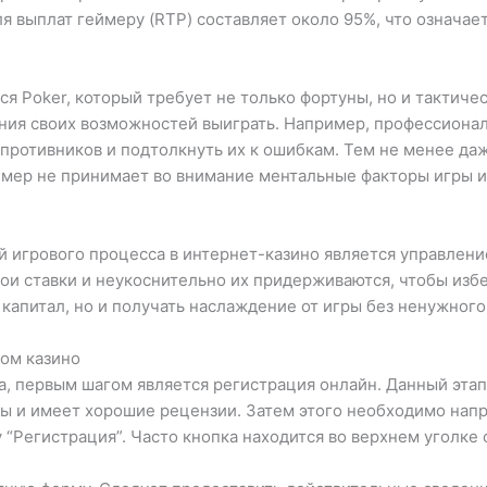
ля выплат геймеру (RTP) составляет около 95%, что означае
я Poker, который требует не только фортуны, но и тактич
ения своих возможностей выиграть. Например, профессиона
противников и подтолкнуть их к ошибкам. Тем не менее даж
еймер не принимает во внимание ментальные факторы игры и
 игрового процесса в интернет-казино является управлен
и ставки и неукоснительно их придерживаются, чтобы избе
 капитал, но и получать наслаждение от игры без ненужног
ком казино
а, первым шагом является регистрация онлайн. Данный этап
ы и имеет хорошие рецензии. Затем этого необходимо напр
 “Регистрация”. Часто кнопка находится во верхнем уголке