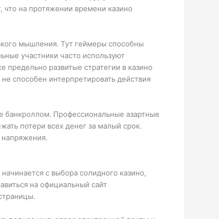
т, что на протяжении времени казино
еского мышления. Тут геймеры способны
льные участники часто используют
е предельно развитые стратегии в казино
 не способен интерпретировать действия
ие банкроллом. Профессиональные азартные
жать потери всех денег за малый срок.
о напряжения.
 начинается с выбора солидного казино,
авиться на официальный сайт
 страницы.