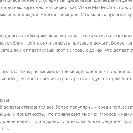
овятся все более популярными средствами для ведения ден
дебетных карточек, например, как Visa и MasterCard, пре
ным решением для многих геймеров. С помощью прочных кр
редлагает геймерам шанс управлять свои затраты в момен
на гемблинг-сайтах или снимать призовые деньги. Более то
уатацию их пластиковых карт в игровых домах, что делает 
ывать платежам, возможным при международных переводах. 
рвисами. Для обеспечения охраны рекомендуется применять
люты
й валюты становится все более популярным среди пользова
кций и приватность, что привлекает многих игроков к нему
овой валет. После данного пользователь определяет крипт
ета.