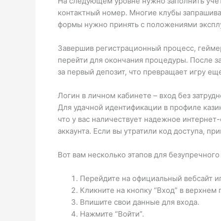
На следующем уровне нужно заполнить учет
контактный номер. Многие клубы запрашиваю
формы нужно принять с положениями эксплу
Завершив регистрационный процесс, геймер
перейти для окончания процедуры. После з
за первый депозит, что превращает игру ещ
Логин в личном кабинете – вход без затруд
Для удачной идентификации в профиле кази
что у вас наличествует надежное интернет
аккаунта. Если вы утратили код доступа, пр
Вот вам несколько этапов для безупречного
Перейдите на официальный вебсайт и
Кликните на кнопку “Вход” в верхнем 
Впишите свои данные для входа.
Нажмите “Войти”.