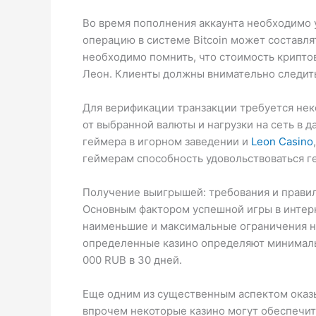
Во время пополнения аккаунта необходимо 
операцию в системе Bitcoin может составлят
необходимо помнить, что стоимость криптов
Леон. Клиенты должны внимательно следить
Для верификации транзакции требуется неко
от выбранной валюты и нагрузки на сеть в 
геймера в игорном заведении и
Leon Casino
геймерам способность удовольствоваться г
Получение выигрышей: требования и прави
Основным фактором успешной игры в интерн
наименьшие и максимальные ограничения на
определенные казино определяют минимальн
000 RUB в 30 дней.
Еще одним из существенным аспектом оказыв
впрочем некоторые казино могут обеспечит