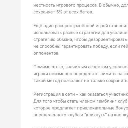
честность игрового процесса. В обычно, до
сохраняет 5% от всех бетов.
Ещё один распространённой игрой становитс
использовать разные стратегии для увелич
стратегию обмана, чтобы дезориентировать 
не способны гарантировать победу, если г
оппонентов.
Помимо этого, значимым аспектом успешной
игроки неизменно определяют лимиты на сво
Такой метод позволяет не только сохранить
Регистрация в сети – как оказаться участни
Для того чтобы стать членом гемблинг клуб
которое предлагает привлекательные бонус
определенного клуба и “кликнуть” на кнопку