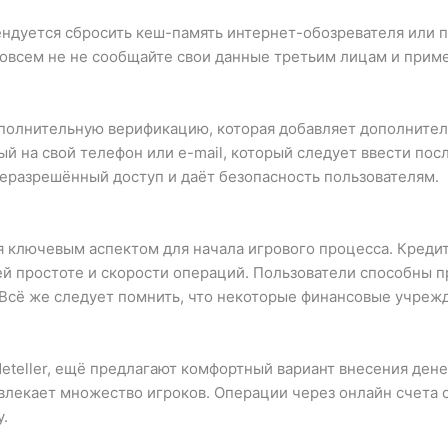
ндуется сбросить кеш-память интернет-обозревателя или пы
 совсем не не сообщайте свои данные третьим лицам и при
полнительную верификацию, которая добавляет дополнител
 на свой телефон или e-mail, который следует ввести после
неразрешённый доступ и даёт безопасность пользователям.
ся ключевым аспектом для начала игрового процесса. Кред
 простоте и скорости операций. Пользователи способны при
 Всё же следует помнить, что некоторые финансовые учреж
 Neteller, ещё предлагают комфортный вариант внесения де
авлекает множество игроков. Операции через онлайн счета
у.