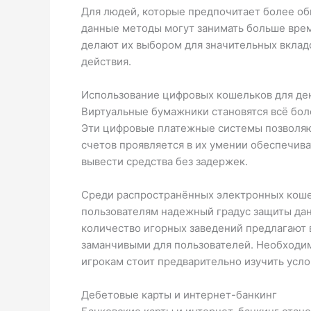
Для людей, которые предпочитает более об
данные методы могут занимать больше врем
делают их выбором для значительных вкладо
действия.
Использование цифровых кошельков для де
Виртуальные бумажники становятся всё боле
Эти цифровые платежные системы позволяют
счетов проявляется в их умении обеспечива
вывести средства без задержек.
Среди распространённых электронных кошель
пользователям надежный градус защиты да
количество игорных заведений предлагают 
заманчивыми для пользователей. Необходимо
игрокам стоит предварительно изучить усло
Дебетовые карты и интернет-банкинг