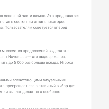
ля основной части казино. Это предполагает
этап в состоянии отнять некоторое
а. Пользователям советуется вперед
ди множества предложений выделяются
Ra от Novomatic — это шедевр жанра,
ить до 5 000 раз больше вклада. Игроки
твенными впечатляющими визуальными
это превращает его в отличный выбор для
инии выплат делает его особенно