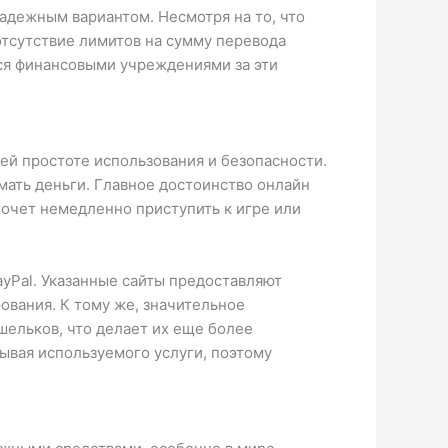
адежным вариантом. Несмотря на то, что
отсутствие лимитов на сумму перевода
ься финансовыми учреждениями за эти
ей простоте использования и безопасности.
мать деньги. Главное достоинство онлайн
хочет немедленно приступить к игре или
ayPal. Указанные сайты предоставляют
вания. К тому же, значительное
ельков, что делает их еще более
ывая используемого услуги, поэтому