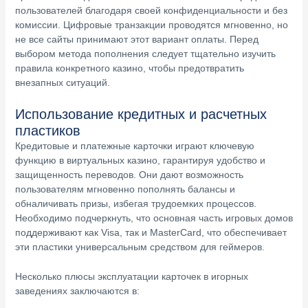
пользователей благодаря своей конфиденциальности и без
комиссии. Цифровые транзакции проводятся мгновенно, но
не все сайты принимают этот вариант оплаты. Перед
выбором метода пополнения следует тщательно изучить
правила конкретного казино, чтобы предотвратить
внезапных ситуаций.
Использование кредитных и расчетных
пластиков
Кредитовые и платежные карточки играют ключевую
функцию в виртуальных казино, гарантируя удобство и
защищенность переводов. Они дают возможность
пользователям мгновенно пополнять балансы и
обналичивать призы, избегая трудоемких процессов.
Необходимо подчеркнуть, что основная часть игровых домов
поддерживают как Visa, так и MasterCard, что обеспечивает
эти пластики универсальным средством для геймеров.
Несколько плюсы эксплуатации карточек в игорных
заведениях заключаются в: