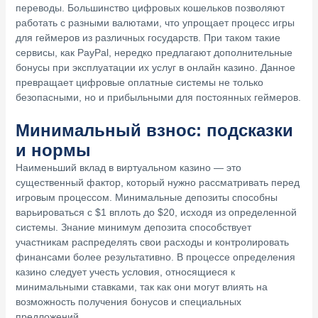
переводы. Большинство цифровых кошельков позволяют
работать с разными валютами, что упрощает процесс игры
для геймеров из различных государств. При таком такие
сервисы, как PayPal, нередко предлагают дополнительные
бонусы при эксплуатации их услуг в онлайн казино. Данное
превращает цифровые оплатные системы не только
безопасными, но и прибыльными для постоянных геймеров.
Минимальный взнос: подсказки
и нормы
Наименьший вклад в виртуальном казино — это
существенный фактор, который нужно рассматривать перед
игровым процессом. Минимальные депозиты способны
варьироваться с $1 вплоть до $20, исходя из определенной
системы. Знание минимум депозита способствует
участникам распределять свои расходы и контролировать
финансами более результативно. В процессе определения
казино следует учесть условия, относящиеся к
минимальными ставками, так как они могут влиять на
возможность получения бонусов и специальных
предложений.