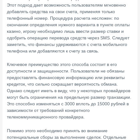
Этот подход дает возможность пользователям мгновенно
добавлять средства на свои счета, применяя только
телефонный номер. Процедура расчета несложен: по
окончании определения нужного варианта в пункте оплаты
казино, игроку необходимо лишь ввести размер ставки и
одобрить операцию перевода средств через SMS. Следует
заметить, что финансы удерживаются с счета мобильного
телефона или добавляются к счету за связь.
Ключевое преимущество этого способа состоит в его
доступности и защищенности. Пользователи не обязаны
предоставлять финансовую информацию или реквизиты
кредиток, что сильно сокращает вероятность обмана.
Однако следует иметь в виду, что у некоторых провайдеров
могут быть ограничения на предельную размер транзакции.
Это способно изменяться с 3000 вплоть до 15000 рублей в
зависимости от требований конкретного
телекоммуникационного провайдера.
Помимо этого необходимо принять во внимание
потенциальные сборы за выполнение сделок. Отдельные