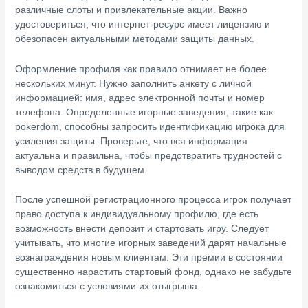
различные слоты и привлекательные акции. Важно
удостовериться, что интернет-ресурс имеет лицензию и
обезопасен актуальными методами защиты данных.
Оформление профиля как правило отнимает не более
нескольких минут. Нужно заполнить анкету с личной
информацией: имя, адрес электронной почты и номер
телефона. Определенные игорные заведения, такие как
pokerdom, способны запросить идентификацию игрока для
усиления защиты. Проверьте, что вся информация
актуальна и правильна, чтобы предотвратить трудностей с
выводом средств в будущем.
После успешной регистрационного процесса игрок получает
право доступа к индивидуальному профилю, где есть
возможность внести депозит и стартовать игру. Следует
учитывать, что многие игорных заведений дарят начальные
вознаграждения новым клиентам. Эти премии в состоянии
существенно нарастить стартовый фонд, однако не забудьте
ознакомиться с условиями их отыгрыша.