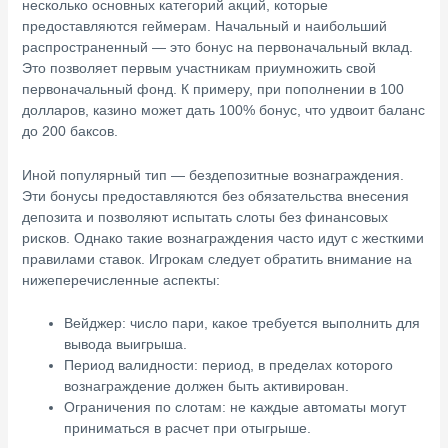
несколько основных категорий акций, которые
предоставляются геймерам. Начальный и наибольший
распространенный — это бонус на первоначальный вклад.
Это позволяет первым участникам приумножить свой
первоначальный фонд. К примеру, при пополнении в 100
долларов, казино может дать 100% бонус, что удвоит баланс
до 200 баксов.
Иной популярный тип — бездепозитные вознаграждения.
Эти бонусы предоставляются без обязательства внесения
депозита и позволяют испытать слоты без финансовых
рисков. Однако такие вознаграждения часто идут с жесткими
правилами ставок. Игрокам следует обратить внимание на
нижеперечисленные аспекты:
Вейджер: число пари, какое требуется выполнить для
вывода выигрыша.
Период валидности: период, в пределах которого
вознаграждение должен быть активирован.
Ограничения по слотам: не каждые автоматы могут
приниматься в расчет при отыгрыше.