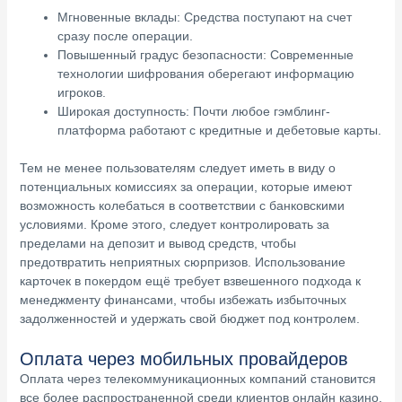
Мгновенные вклады: Средства поступают на счет
сразу после операции.
Повышенный градус безопасности: Современные
технологии шифрования оберегают информацию
игроков.
Широкая доступность: Почти любое гэмблинг-
платформа работают с кредитные и дебетовые карты.
Тем не менее пользователям следует иметь в виду о
потенциальных комиссиях за операции, которые имеют
возможность колебаться в соответствии с банковскими
условиями. Кроме этого, следует контролировать за
пределами на депозит и вывод средств, чтобы
предотвратить неприятных сюрпризов. Использование
карточек в покердом ещё требует взвешенного подхода к
менеджменту финансами, чтобы избежать избыточных
задолженностей и удержать свой бюджет под контролем.
Оплата через мобильных провайдеров
Оплата через телекоммуникационных компаний становится
все более распространенной среди клиентов онлайн казино.