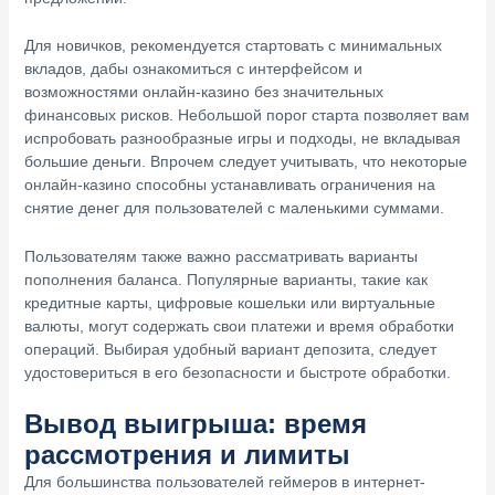
Для новичков, рекомендуется стартовать с минимальных
вкладов, дабы ознакомиться с интерфейсом и
возможностями онлайн-казино без значительных
финансовых рисков. Небольшой порог старта позволяет вам
испробовать разнообразные игры и подходы, не вкладывая
большие деньги. Впрочем следует учитывать, что некоторые
онлайн-казино способны устанавливать ограничения на
снятие денег для пользователей с маленькими суммами.
Пользователям также важно рассматривать варианты
пополнения баланса. Популярные варианты, такие как
кредитные карты, цифровые кошельки или виртуальные
валюты, могут содержать свои платежи и время обработки
операций. Выбирая удобный вариант депозита, следует
удостовериться в его безопасности и быстроте обработки.
Вывод выигрыша: время
рассмотрения и лимиты
Для большинства пользователей геймеров в интернет-