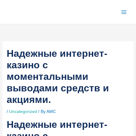
Skip
to
content
Надежные интернет-
казино с
моментальными
выводами средств и
акциями.
/
Uncategorized
/ By
AMC
Надежные интернет-