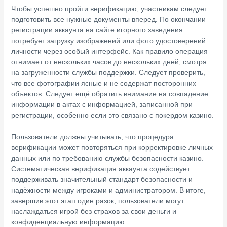
Чтобы успешно пройти верификацию, участникам следует
подготовить все нужные документы вперед. По окончании
регистрации аккаунта на сайте игорного заведения
потребует загрузку изображений или фото удостоверений
личности через особый интерфейс. Как правило операция
отнимает от нескольких часов до нескольких дней, смотря
на загруженности службы поддержки. Следует проверить,
что все фотографии ясные и не содержат посторонних
объектов. Следует ещё обратить внимание на совпадение
информации в актах с информацией, записанной при
регистрации, особенно если это связано с покердом казино.
Пользователи должны учитывать, что процедура
верификации может повторяться при корректировке личных
данных или по требованию службы безопасности казино.
Систематическая верификация аккаунта содействует
поддерживать значительный стандарт безопасности и
надёжности между игроками и администратором. В итоге,
завершив этот этап один разок, пользователи могут
наслаждаться игрой без страхов за свои деньги и
конфиденциальную информацию.