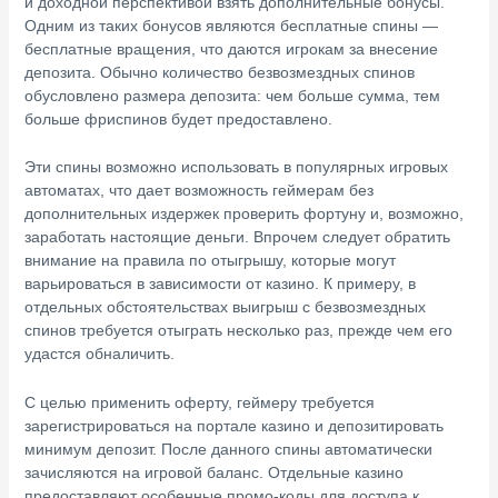
и доходной перспективой взять дополнительные бонусы.
Одним из таких бонусов являются бесплатные спины —
бесплатные вращения, что даются игрокам за внесение
депозита. Обычно количество безвозмездных спинов
обусловлено размера депозита: чем больше сумма, тем
больше фриспинов будет предоставлено.
Эти спины возможно использовать в популярных игровых
автоматах, что дает возможность геймерам без
дополнительных издержек проверить фортуну и, возможно,
заработать настоящие деньги. Впрочем следует обратить
внимание на правила по отыгрышу, которые могут
варьироваться в зависимости от казино. К примеру, в
отдельных обстоятельствах выигрыш с безвозмездных
спинов требуется отыграть несколько раз, прежде чем его
удастся обналичить.
С целью применить оферту, геймеру требуется
зарегистрироваться на портале казино и депозитировать
минимум депозит. После данного спины автоматически
зачисляются на игровой баланс. Отдельные казино
предоставляют особенные промо-коды для доступа к