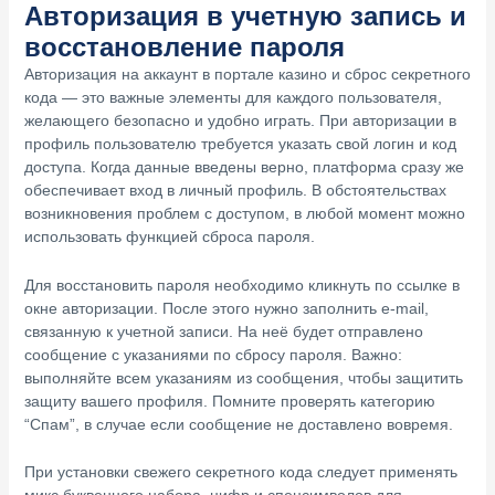
Авторизация в учетную запись и
восстановление пароля
Авторизация на аккаунт в портале казино и сброс секретного
кода — это важные элементы для каждого пользователя,
желающего безопасно и удобно играть. При авторизации в
профиль пользователю требуется указать свой логин и код
доступа. Когда данные введены верно, платформа сразу же
обеспечивает вход в личный профиль. В обстоятельствах
возникновения проблем с доступом, в любой момент можно
использовать функцией сброса пароля.
Для восстановить пароля необходимо кликнуть по ссылке в
окне авторизации. После этого нужно заполнить e-mail,
связанную к учетной записи. На неё будет отправлено
сообщение с указаниями по сбросу пароля. Важно:
выполняйте всем указаниям из сообщения, чтобы защитить
защиту вашего профиля. Помните проверять категорию
“Спам”, в случае если сообщение не доставлено вовремя.
При установки свежего секретного кода следует применять