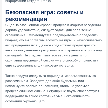
информации каждого игрока.
Безопасная игра: советы и
рекомендации
С целью взвешенная игровой процесс в игорном заведении
дарила удовольствие, следует задать для себя ясные
ограничения. Рекомендуется предварительно определить
бюджет, что вы согласны вложить на игры, и неукоснительно
его придерживаться. Данное содействует предотвратить
негативных денежных результатов и сохранить контроль над
ситуацией. Не следует пытаться вернуть деньги по
окончании неуспешной сессии — это способно привести к
еще существенным финансовым потерям.
Также следует следить за периодом, использованным за
развлечением. Заведите для себя будильник или
используйте особые приложения, чтобы не увлечься
процесс слишком сильно. Регулярные паузы способствуют
поддерживать ясное состояние ума и объективность
осознания окружающего.