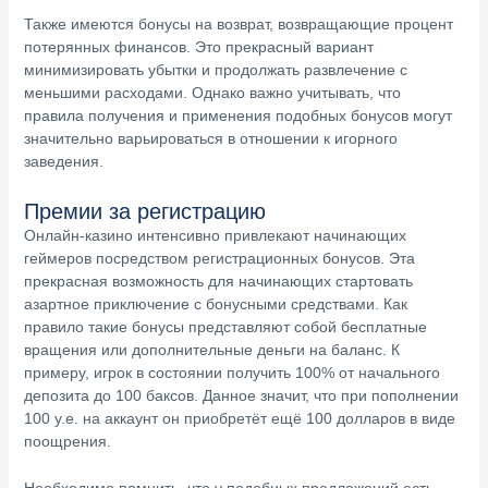
Также имеются бонусы на возврат, возвращающие процент
потерянных финансов. Это прекрасный вариант
минимизировать убытки и продолжать развлечение с
меньшими расходами. Однако важно учитывать, что
правила получения и применения подобных бонусов могут
значительно варьироваться в отношении к игорного
заведения.
Премии за регистрацию
Онлайн-казино интенсивно привлекают начинающих
геймеров посредством регистрационных бонусов. Эта
прекрасная возможность для начинающих стартовать
азартное приключение с бонусными средствами. Как
правило такие бонусы представляют собой бесплатные
вращения или дополнительные деньги на баланс. К
примеру, игрок в состоянии получить 100% от начального
депозита до 100 баксов. Данное значит, что при пополнении
100 у.е. на аккаунт он приобретёт ещё 100 долларов в виде
поощрения.