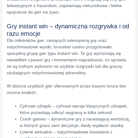
telewizyjnych z hazardem, zapewniają nietuzinkowe i lekkie
spojrzenie do gier na żywo.
Gry instant win – dynamiczna rozgrywka i od
razu emocje
Dla miłośników gier, ceniących intensywną grę oraz
natychmiastowe wyniki, brucebet casino przygotowało
specjalną grupę gier typu instant win. Te gry wyróżniają się
niewielkim czasem gry i momentami nagradzania, co sprawia,
że są trafnym wyborem na szybkie rozgrywki lub dla graczy
szukających natychmiastowej adrenaliny.
W zbiorze szybkich gier oferowanych przez kasyno bruce bet
można znaleźć:
Cyfrowe zdrapki – cyfrowe wersje klasycznych zdrapek,
które pozwalają odkryć wygraną w kilka sekund.
Crash games – dynamiczne gry z narastającą wartością,
w których gracz sam decyduje, kiedy wypłacić stawkę.
Loterie wirtualne – natychmiastowe losowania z