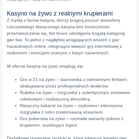
Kasyno na żywo z realnymi krupierami
Z myślą o fanów kasyna, którzy pragną poczuć atmosferę
rzeczywistego klasycznego kasyna bez konieczności
przemieszczania się, bet bruce udostępnia bogatą kategorię
gier live. To jedno z najgłębiej wciągających wrażeń z gier
hazardowych online, integrujące łatwość gry internetowej z
realizmem i emocjami znanymi z kasyn naziemnych.
W ofercie kasyna na żywo znajdują się:
Gra w 21 na żywo – stanowiska z odmiennymi limitami,
obsługiwane przez profesjonalnych dealerów.
Ruletka na żywo – rozgrywka z autentycznym zestawem
ruletkowym i realistyczną atmosferą.
Klasyczny bakarat na żywo – szykowna i intensywna
rozgrywka z ostro zrealizowaną streamem.
Gra pokerowa na żywo – rozmaite warianty pokera z
krupierem, oczekujące logice.
Dodatkowe oryginalne produkcje, które integrują aspekty gier