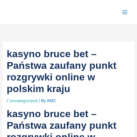
Skip
to
content
kasyno bruce bet –
Państwa zaufany punkt
rozgrywki online w
polskim kraju
/
Uncategorized
/ By
AMC
kasyno bruce bet –
Państwa zaufany punkt