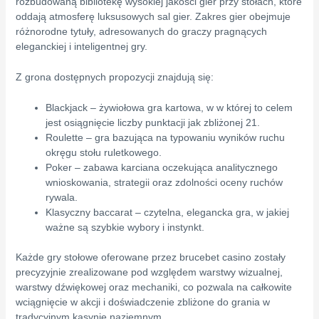
rozbudowaną bibliotekę wysokiej jakości gier przy stołach, które
oddają atmosferę luksusowych sal gier. Zakres gier obejmuje
różnorodne tytuły, adresowanych do graczy pragnących
eleganckiej i inteligentnej gry.
Z grona dostępnych propozycji znajdują się:
Blackjack – żywiołowa gra kartowa, w w której to celem
jest osiągnięcie liczby punktacji jak zbliżonej 21.
Roulette – gra bazująca na typowaniu wyników ruchu
okręgu stołu ruletkowego.
Poker – zabawa karciana oczekująca analitycznego
wnioskowania, strategii oraz zdolności oceny ruchów
rywala.
Klasyczny baccarat – czytelna, elegancka gra, w jakiej
ważne są szybkie wybory i instynkt.
Każde gry stołowe oferowane przez brucebet casino zostały
precyzyjnie zrealizowane pod względem warstwy wizualnej,
warstwy dźwiękowej oraz mechaniki, co pozwala na całkowite
wciągnięcie w akcji i doświadczenie zbliżone do grania w
tradycyjnym kasynie naziemnym.