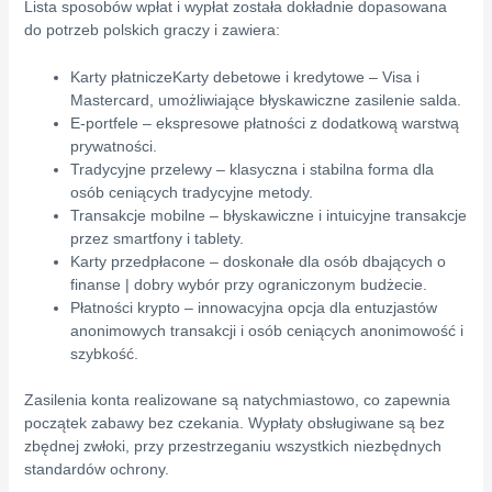
Lista sposobów wpłat i wypłat została dokładnie dopasowana
do potrzeb polskich graczy i zawiera:
Karty płatniczeKarty debetowe i kredytowe – Visa i
Mastercard, umożliwiające błyskawiczne zasilenie salda.
E-portfele – ekspresowe płatności z dodatkową warstwą
prywatności.
Tradycyjne przelewy – klasyczna i stabilna forma dla
osób ceniących tradycyjne metody.
Transakcje mobilne – błyskawiczne i intuicyjne transakcje
przez smartfony i tablety.
Karty przedpłacone – doskonałe dla osób dbających o
finanse | dobry wybór przy ograniczonym budżecie.
Płatności krypto – innowacyjna opcja dla entuzjastów
anonimowych transakcji i osób ceniących anonimowość i
szybkość.
Zasilenia konta realizowane są natychmiastowo, co zapewnia
początek zabawy bez czekania. Wypłaty obsługiwane są bez
zbędnej zwłoki, przy przestrzeganiu wszystkich niezbędnych
standardów ochrony.