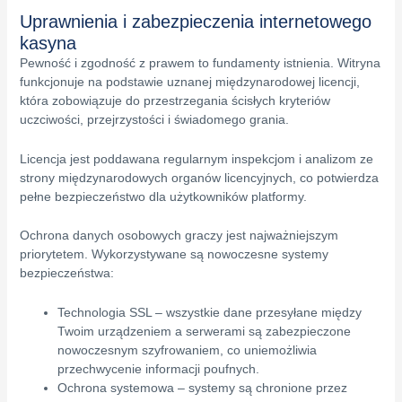
Uprawnienia i zabezpieczenia internetowego
kasyna
Pewność i zgodność z prawem to fundamenty istnienia. Witryna
funkcjonuje na podstawie uznanej międzynarodowej licencji,
która zobowiązuje do przestrzegania ścisłych kryteriów
uczciwości, przejrzystości i świadomego grania.
Licencja jest poddawana regularnym inspekcjom i analizom ze
strony międzynarodowych organów licencyjnych, co potwierdza
pełne bezpieczeństwo dla użytkowników platformy.
Ochrona danych osobowych graczy jest najważniejszym
priorytetem. Wykorzystywane są nowoczesne systemy
bezpieczeństwa:
Technologia SSL – wszystkie dane przesyłane między
Twoim urządzeniem a serwerami są zabezpieczone
nowoczesnym szyfrowaniem, co uniemożliwia
przechwycenie informacji poufnych.
Ochrona systemowa – systemy są chronione przez