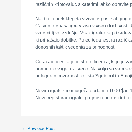
različnih kriptovalut, s katerimi lahko opravite
Naj bo to prek klepeta v živo, e-pošte ali pogo
Casino prenaša igre v živo v visoki ločljivosti, 
vznemirljivo vzdušje. Vsak igralec si prizadeva
ki prinašajo dobitke. Poleg tega testna različ
donosnih taktik vedenja za prihodnost.
Curacao licenca je offshore licenca, ki jo je 
ponudnikov iger na srečo. Na voljo so vam števi
pritegnejo pozornost, kot sta Squidpot in Emoj
Novim igralcem omogoča dodatnih 1000 $ in 150 b
Novo registrirani igralci prejmejo bonus dobrod
←
Previous Post