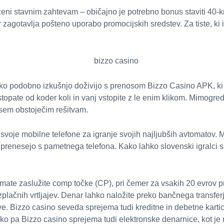
ni stavnim zahtevam – običajno je potrebno bonus staviti 40-kr
zagotavlja pošteno uporabo promocijskih sredstev. Za tiste, ki i
ko podobno izkušnjo doživijo s prenosom Bizzo Casino APK, ki
pate od koder koli in vanj vstopite z le enim klikom. Mimogrede,
vsem obstoječim rešitvam.
svoje mobilne telefone za igranje svojih najljubših avtomatov. M
e prenesejo s pametnega telefona. Kako lahko slovenski igralci s
mate zaslužite comp točke (CP), pri čemer za vsakih 20 evrov p
lačnih vrtljajev. Denar lahko naložite preko bančnega transferj
ve. Bizzo casino seveda sprejema tudi kreditne in debetne kartic
tako pa Bizzo casino sprejema tudi elektronske denarnice, kot je